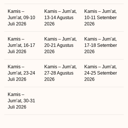
Kamis –
Kamis – Jum’at,
Kamis – Jum’at,
Jum’at, 09-10
13-14 Agustus
10-11 Setember
Juli 2026
2026
2026
Kamis –
Kamis – Jum’at,
Kamis – Jum’at,
Jum’at, 16-17
20-21 Agustus
17-18 Setember
Juli 2026
2026
2026
Kamis –
Kamis – Jum’at,
Kamis – Jum’at,
Jum’at, 23-24
27-28 Agustus
24-25 Setember
Juli 2026
2026
2026
Kamis –
Jum’at, 30-31
Juli 2026