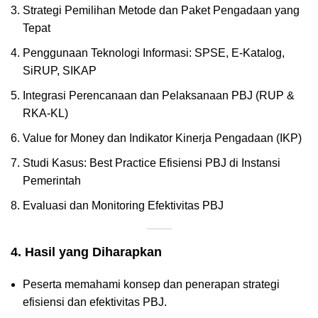
Strategi Pemilihan Metode dan Paket Pengadaan yang
Tepat
Penggunaan Teknologi Informasi: SPSE, E-Katalog,
SiRUP, SIKAP
Integrasi Perencanaan dan Pelaksanaan PBJ (RUP &
RKA-KL)
Value for Money dan Indikator Kinerja Pengadaan (IKP)
Studi Kasus: Best Practice Efisiensi PBJ di Instansi
Pemerintah
Evaluasi dan Monitoring Efektivitas PBJ
4. Hasil yang Diharapkan
Peserta memahami konsep dan penerapan strategi
efisiensi dan efektivitas PBJ.