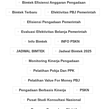
Bimtek Efisiensi Anggaran Pengadaan
Bimtek Terbaru
Efektivitas PBJ Pemerintah
Efisiensi Pengadaan Pemerintah
Evaluasi Efektivitas Belanja Pemerintah
Info Bimtek
INFO PSKN
JADWAL BIMTEK
Jadwal Bimtek 2025
Monitoring Kinerja Pengadaan
Pelatihan Pokja Dan PPK
Pelatihan Value For Money PBJ
Pengadaan Berbasis Kinerja
PSKN
Pusat Studi Konsultasi Nasional