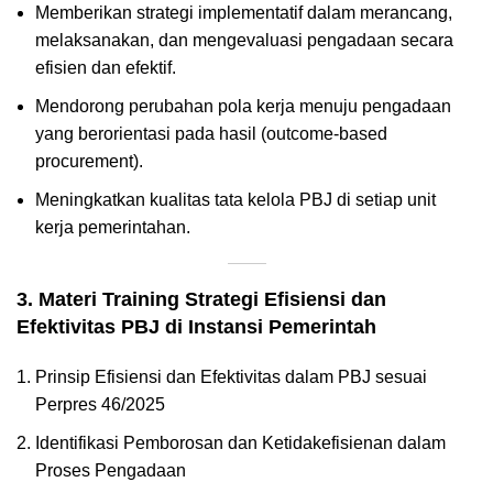
Memberikan strategi implementatif dalam merancang,
melaksanakan, dan mengevaluasi pengadaan secara
efisien dan efektif.
Mendorong perubahan pola kerja menuju pengadaan
yang berorientasi pada hasil (outcome-based
procurement).
Meningkatkan kualitas tata kelola PBJ di setiap unit
kerja pemerintahan.
3. Materi Training Strategi Efisiensi dan
Efektivitas PBJ di Instansi Pemerintah
Prinsip Efisiensi dan Efektivitas dalam PBJ sesuai
Perpres 46/2025
Identifikasi Pemborosan dan Ketidakefisienan dalam
Proses Pengadaan