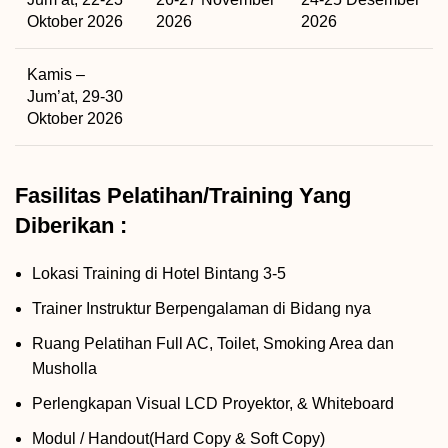
Oktober 2026
2026
2026
Kamis –
Jum’at, 29-30
Oktober 2026
Fasilitas Pelatihan/Training Yang
Diberikan :
Lokasi Training di Hotel Bintang 3-5
Trainer Instruktur Berpengalaman di Bidang nya
Ruang Pelatihan Full AC, Toilet, Smoking Area dan
Musholla
Perlengkapan Visual LCD Proyektor, & Whiteboard
Modul / Handout(Hard Copy & Soft Copy)