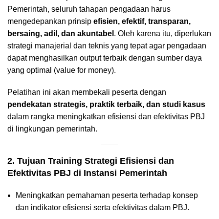
Pemerintah, seluruh tahapan pengadaan harus
mengedepankan prinsip
efisien, efektif, transparan,
bersaing, adil, dan akuntabel
. Oleh karena itu, diperlukan
strategi manajerial dan teknis yang tepat agar pengadaan
dapat menghasilkan output terbaik dengan sumber daya
yang optimal (value for money).
Pelatihan ini akan membekali peserta dengan
pendekatan strategis, praktik terbaik, dan studi kasus
dalam rangka meningkatkan efisiensi dan efektivitas PBJ
di lingkungan pemerintah.
2. Tujuan Training Strategi Efisiensi dan
Efektivitas PBJ di Instansi Pemerintah
Meningkatkan pemahaman peserta terhadap konsep
dan indikator efisiensi serta efektivitas dalam PBJ.