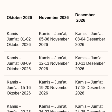
Desember
Oktober 2026
November 2026
2026
Kamis –
Kamis – Jum’at,
Kamis – Jum’at,
Jum’at, 01-02
05-06 November
03-04 Desember
Oktober 2026
2026
2026
Kamis –
Kamis – Jum’at,
Kamis – Jum’at,
Jum’at, 08-09
12-13 November
10-11 Desember
Oktober 2026
2026
2026
Kamis –
Kamis – Jum’at,
Kamis – Jum’at,
Jum’at, 15-16
19-20 November
17-18 Desember
Oktober 2026
2026
2026
Kamis –
Kamis – Jum’at,
Kamis – Jum’at,
Jum’at, 22-23
26-27 November
24-25 Desember