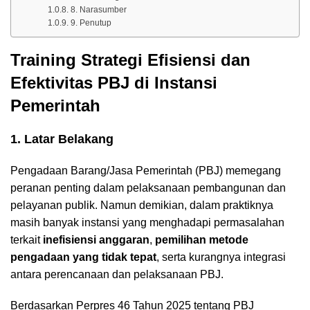
8. Narasumber
9. Penutup
Training Strategi Efisiensi dan
Efektivitas PBJ di Instansi
Pemerintah
1. Latar Belakang
Pengadaan Barang/Jasa Pemerintah (PBJ) memegang
peranan penting dalam pelaksanaan pembangunan dan
pelayanan publik. Namun demikian, dalam praktiknya
masih banyak instansi yang menghadapi permasalahan
terkait
inefisiensi anggaran
,
pemilihan metode
pengadaan yang tidak tepat
, serta kurangnya integrasi
antara perencanaan dan pelaksanaan PBJ.
Berdasarkan
Perpres 46 Tahun 2025
tentang PBJ