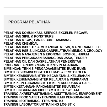
PROGRAM PELATIHAN
PELATIHAN KOMUNIKASI, SERVICE EXCELEN PEGAWAI
PELATIHAN SIPIL & KONSTRUKSI
PELATIHAN MIGAS, PANAS BUMI, TAMBANG
PELATIHAN CHEMICAL
PELATIHAN INDUSTRI & MEKANIKAL MESIN, MAINTENANCE, DLL
PELATIHAN HSE & LINGKUNGAN
PELATIHAN MINING & GEOLOGY
PELATIHAN MANAJEMEN & EKONOMI, SOSPOL, HUKUM
PELATIHAN PENGADAAN BARANG DAN JASA, TENDER
PELATIHAN OIL DAN GAS
PELATIHAN PEMERINTAH
PROGRAM LAIN
BIMBINGAN TEKNIS PENGADAAN
BIMBINGAN TEKNIS PENGADAAN
BIMTEK BUMD BUMN
BIMTEK DISKOMINFO
BIMTEK HUMAS & PROTOKOLER
BIMTEK KEARSIPAN
BIMTEK KECAMATAN & KELURAHAN
BIMTEK KEHUMASAN
BIMTEK KELAUTAN & PERIKANAN
BIMTEK KEPEGAWAIAN
BIMTEK KEPENDUDUKAN & CAPIL
BIMTEK KETAHANAN PANGAN
BIMTEK KEUANGAN
BIMTEK LINGKUNGAN HIDUP
BIMTEK PARIWISATA
TRAINING AKREDITASI
TRAINING AUDIT
TRAINING ENVIRONMENT
TRAINING FOOD SAFETY
TRAINING ILMU PERGUDANGAN
TRAINING ISO
TRAINING IT
TRAINING K3
TRAINING LABORATORIUM
TRAINING LOGISTIK