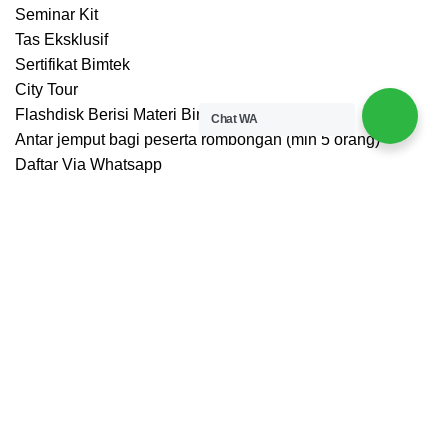
Seminar Kit
Tas Eksklusif
Sertifikat Bimtek
City Tour
Flashdisk Berisi Materi Bimtek
Chat WA
Antar jemput bagi peserta rombongan (min 5 orang)
Daftar Via Whatsapp
© 2025 –
Pusat Studi dan Konsultasi Nasional
BIMTEK ONLINE
Menu
Rp.
3.000.000
Tentang
Seminar Kit
Tas Eksklusif
Beranda
Sertifikat Bimtek
Program
Daftar Via Whatsapp
Kontak