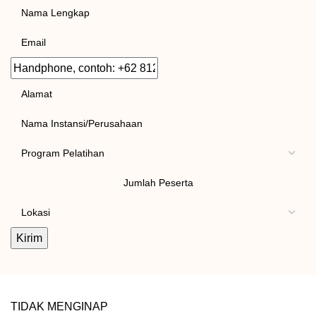
Nama
Lengkap
Email
Handphone,
contoh:
Alamat
+62
Instansi/Kantor
812
3456
Tema
7891
Pelatihan
Jumlah
Peserta
Lokasi
Pelatihan
TIDAK MENGINAP