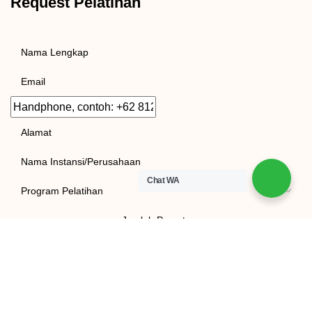
Request Pelatihan
Nama
Lengkap
Email
Handphone,
contoh:
Alamat
+62
Instansi/Kantor
812
3456
Chat WA
Tema
7891
Pelatihan
Jumlah
Peserta
Lokasi
Pelatihan