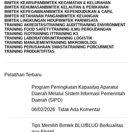
BIMTEK KEARSIPAN
BIMTEK KECAMATAN & KELURAHAN
BIMTEK KEHUMASAN
BIMTEK KELAUTAN & PERIKANAN
BIMTEK KEPEGAWAIAN
BIMTEK KEPENDUDUKAN & CAPIL
BIMTEK KETAHANAN PANGAN
BIMTEK KEUANGAN
BIMTEK LINGKUNGAN HIDUP
BIMTEK PARIWISATA
TRAINING AKREDITASI
TRAINING AUDIT
TRAINING ENVIRONMENT
TRAINING FOOD SAFETY
TRAINING ILMU PERGUDANGAN
TRAINING ISO
TRAINING IT
TRAINING K3
TRAINING LABORATORIUM
TRAINING LOGISTIK
TRAINING MANAJEMEN
TRAINING MIKROBIOLOGI
TRAINING PERUSAHAAN SWASTA
TRAINING PORCURMENT
TRAINING PRODUKTIFITAS
Pelatihan Terbaru
Program Peningkatan Kapasitas Aparatur
Daerah Melalui Sistem Informasi Pemerintah
Daerah (SIPD)
06/02/2026
Tidak Ada Komentar
Tips Memilih Bimtek BLU/BLUD Berkualitas
dan Efektif