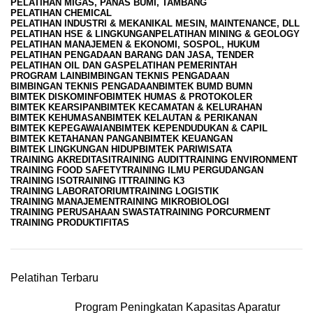
PELATIHAN MIGAS, PANAS BUMI, TAMBANG
PELATIHAN CHEMICAL
PELATIHAN INDUSTRI & MEKANIKAL MESIN, MAINTENANCE, DLL
PELATIHAN HSE & LINGKUNGAN
PELATIHAN MINING & GEOLOGY
PELATIHAN MANAJEMEN & EKONOMI, SOSPOL, HUKUM
PELATIHAN PENGADAAN BARANG DAN JASA, TENDER
PELATIHAN OIL DAN GAS
PELATIHAN PEMERINTAH
PROGRAM LAIN
BIMBINGAN TEKNIS PENGADAAN
BIMBINGAN TEKNIS PENGADAAN
BIMTEK BUMD BUMN
BIMTEK DISKOMINFO
BIMTEK HUMAS & PROTOKOLER
BIMTEK KEARSIPAN
BIMTEK KECAMATAN & KELURAHAN
BIMTEK KEHUMASAN
BIMTEK KELAUTAN & PERIKANAN
BIMTEK KEPEGAWAIAN
BIMTEK KEPENDUDUKAN & CAPIL
BIMTEK KETAHANAN PANGAN
BIMTEK KEUANGAN
BIMTEK LINGKUNGAN HIDUP
BIMTEK PARIWISATA
TRAINING AKREDITASI
TRAINING AUDIT
TRAINING ENVIRONMENT
TRAINING FOOD SAFETY
TRAINING ILMU PERGUDANGAN
TRAINING ISO
TRAINING IT
TRAINING K3
TRAINING LABORATORIUM
TRAINING LOGISTIK
TRAINING MANAJEMEN
TRAINING MIKROBIOLOGI
TRAINING PERUSAHAAN SWASTA
TRAINING PORCURMENT
TRAINING PRODUKTIFITAS
Pelatihan Terbaru
Program Peningkatan Kapasitas Aparatur