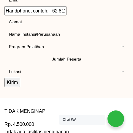
Handphone,
contoh:
Alamat
+62
Instansi/Kantor
812
3456
Tema
7891
Pelatihan
Jumlah
Peserta
Lokasi
Pelatihan
TIDAK MENGINAP
Chat WA
Rp.
4.500.000
Tidak ada fasilitas penginapan