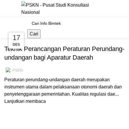
Tag Archives: Aparatur
Pemerintah
Cari
08
18
17
PELATIHAN MANAJEMEN & EKONOMI, SOSPOL, HUKUM
JAN
DES
DES
Teknik Perancangan Peraturan Perundang-
undangan bagi Aparatur Daerah
PSKN
Peraturan perundang-undangan daerah merupakan
instrumen utama dalam pelaksanaan otonomi daerah dan
penyelenggaraan pemerintahan. Kualitas regulasi dae...
Lanjutkan membaca
BIMTEK BUMD BUMN