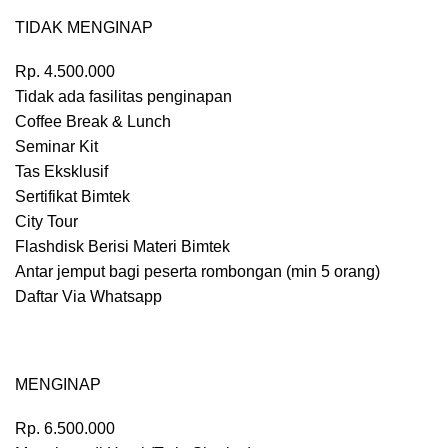
TIDAK MENGINAP
Rp.
4.500.000
Tidak ada fasilitas penginapan
Coffee Break & Lunch
Seminar Kit
Tas Eksklusif
Sertifikat Bimtek
City Tour
Flashdisk Berisi Materi Bimtek
Antar jemput bagi peserta rombongan (min 5 orang)
Daftar Via Whatsapp
MENGINAP
Rp.
6.500.000