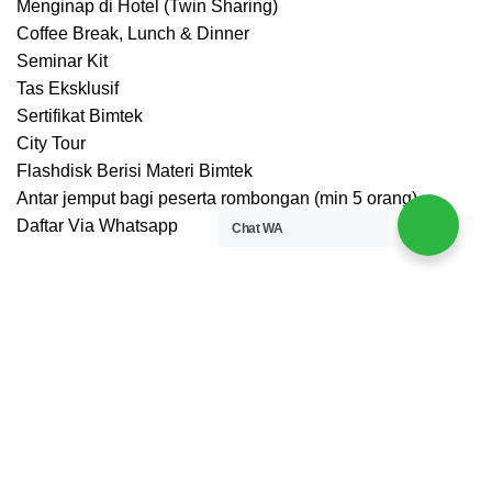
Menginap di Hotel (Twin Sharing)
Coffee Break, Lunch & Dinner
Seminar Kit
Tas Eksklusif
Sertifikat Bimtek
City Tour
Flashdisk Berisi Materi Bimtek
Antar jemput bagi peserta rombongan (min 5 orang)
Daftar Via Whatsapp
Chat WA
© 2025 –
Pusat Studi dan Konsultasi Nasional
BIMTEK ONLINE
Menu
Rp.
3.000.000
Seminar Kit
Tentang
Tas Eksklusif
Sertifikat Bimtek
Beranda
Daftar Via Whatsapp