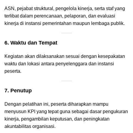
ASN, pejabat struktural, pengelola kinerja, serta staf yang
terlibat dalam perencanaan, pelaporan, dan evaluasi
kinerja di instansi pemerintahan maupun lembaga publik.
6. Waktu dan Tempat
Kegiatan akan dilaksanakan sesuai dengan kesepakatan
waktu dan lokasi antara penyelenggara dan instansi
peserta.
7. Penutup
Dengan pelatihan ini, peserta diharapkan mampu
menyusun KPI yang tepat guna sebagai dasar pengukuran
kinerja, pengambilan keputusan, dan peningkatan
akuntabilitas organisasi.