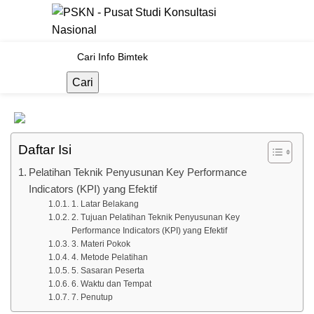
TRAINING PRODUKTIFITAS
Pelatihan Teknik Penyusunan Key
Performance Indicators (KPI) yang
Efektif
Cari
PSKN
Tanggal 29/07/2025
Daftar Isi
Pelatihan Teknik Penyusunan Key Performance
Indicators (KPI) yang Efektif
1. Latar Belakang
2. Tujuan Pelatihan Teknik Penyusunan Key
Performance Indicators (KPI) yang Efektif
3. Materi Pokok
4. Metode Pelatihan
5. Sasaran Peserta
6. Waktu dan Tempat
7. Penutup